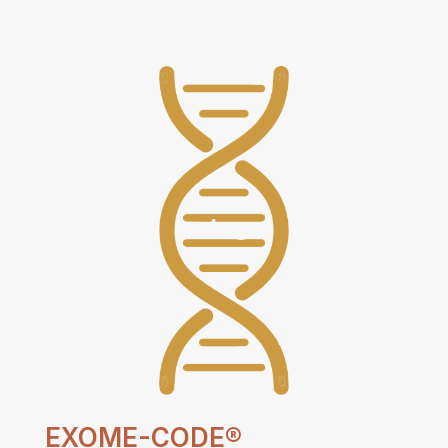
EXOME-CODE®